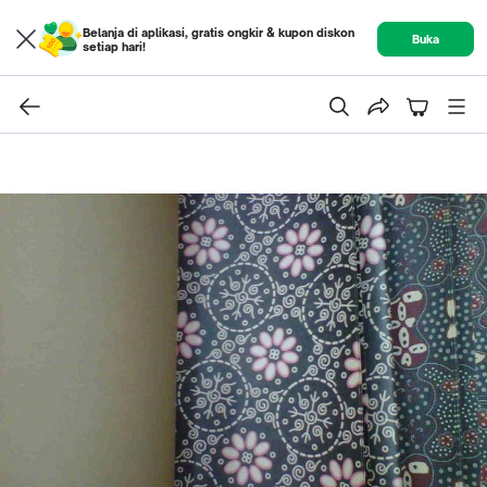
Belanja di aplikasi, gratis ongkir & kupon diskon
Buka
setiap hari!