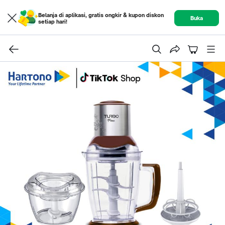
Belanja di aplikasi, gratis ongkir & kupon diskon
Buka
setiap hari!