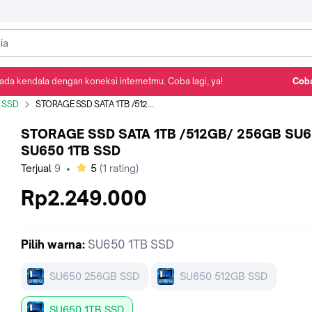
ada kendala dengan koneksi internetmu. Coba lagi, ya!
Coba
Detail Produk
Ulasan
Rekomendasi
SSD
STORAGE SSD SATA 1TB /512GB/ 256GB SU650 - SU650 1TB SSD
STORAGE SSD SATA 1TB /512GB/ 256GB SU6
SU650 1TB SSD
bintang
Terjual
9
•
5
(
1
rating)
Rp2.249.000
Pilih
warna
:
SU650 1TB SSD
SU650 256GB SSD
SU650 512GB SSD
SU650 1TB SSD