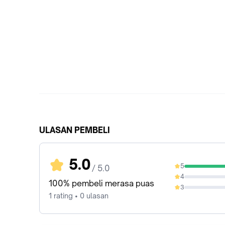
ULASAN PEMBELI
5.0
5
/ 5.0
100%
4
0%
100% pembeli merasa puas
3
0%
1 rating • 0 ulasan