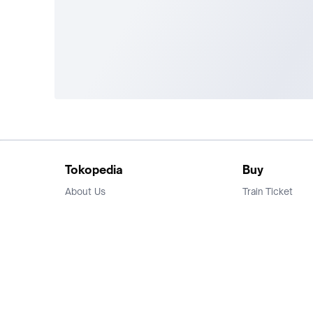
Tokopedia
Buy
About Us
Train Ticket
Career
Flight Ticket
Blog
Ticket Events
Tokopedia Salam
Hotlist
Hotel
Category
Bridestory
Sell