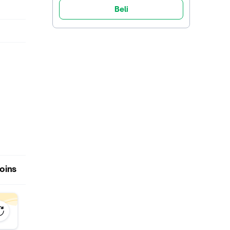
Beli
oins
 Jangan
mudian
engkok,
ya