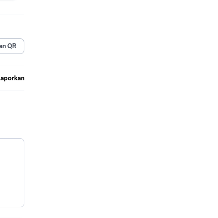
AM
an QR
Laporkan