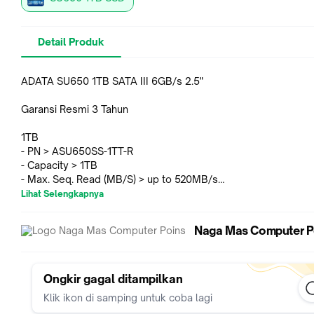
Detail Produk
ADATA SU650 1TB SATA III 6GB/s 2.5"
Garansi Resmi 3 Tahun
1TB
- PN > ASU650SS-1TT-R
- Capacity > 1TB
- Max. Seq. Read (MB/S) > up to 520MB/s
- Max. Seq. Write (MB/S) > up to 450MB/s
Lihat Selengkapnya
- TBW > 560TB
Naga Mas Computer P
Catatan;
- Segel Label, Hologram pada SSD/Memori/ RAM & Kemasan
Sampai Rusak/ Hilang untuk kenyamanan klaim garansi di ke
hari
Ongkir gagal ditampilkan
- Garansi bisa diklaim selama SSD/ RAM tidak Patah, tidak B
Klik ikon di samping untuk coba lagi
tidak Retak serta hal hal yang dapat mengakibatkan hangusn