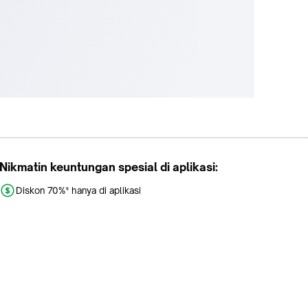
Nikmatin keuntungan spesial di aplikasi:
Diskon 70%* hanya di aplikasi
Promo khusus aplikasi
Gratis Ongkir tiap hari
Buka aplikasi dengan scan QR atau klik tombol: