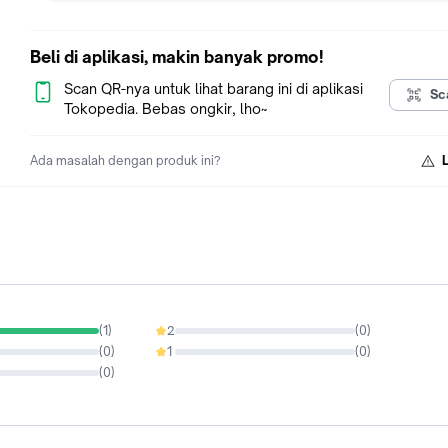
garansi
- PASTIKAN KEMBALI MENGECEK PERANGKAT JENIS SSD/ R
LAPTOP ANDA SEBELUM ANDA MEMBELI!!!
Beli di aplikasi, makin banyak promo!
Scan QR-nya untuk lihat barang ini di aplikasi
Sc
Tokopedia. Bebas ongkir, lho~
Ada masalah dengan produk ini?
(
1
)
2
(
0
)
0%
(
0
)
1
(
0
)
0%
(
0
)