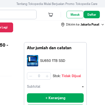
Tentang Tokopedia
Mulai Berjualan
Promo
Tokopedia Care
Masuk
Daftar
Dikirim ke
Jakarta Pusat
 Lagi
50 -
Atur jumlah dan catatan
Terpilih:
SU650 1TB SSD
Stok
:
Tidak Dijual
jumlah
-
Subtotal
+ Keranjang