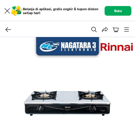
Belanja di aplikasi, gratis ongkir & kupon diskon
Buka
setiap hari!