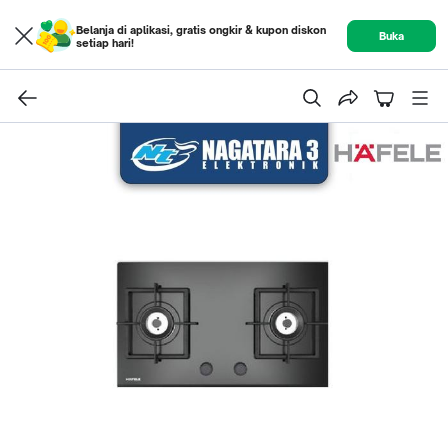
Belanja di aplikasi, gratis ongkir & kupon diskon
Buka
setiap hari!