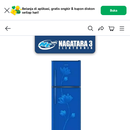
Belanja di aplikasi, gratis ongkir & kupon diskon
Buka
setiap hari!