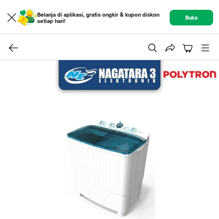
Belanja di aplikasi, gratis ongkir & kupon diskon
Buka
setiap hari!