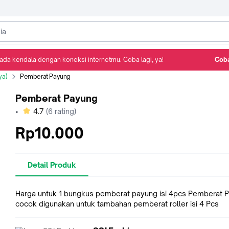
ada kendala dengan koneksi internetmu. Coba lagi, ya!
Coba
Detail Produk
Ulasan
Rekomendasi
ya)
Pemberat Payung
Pemberat Payung
bintang
•
4.7
(
6
rating)
Rp10.000
Detail Produk
Harga untuk 1 bungkus pemberat payung isi 4pcs Pemberat Payung
cocok digunakan untuk tambahan pemberat roller isi 4 Pcs