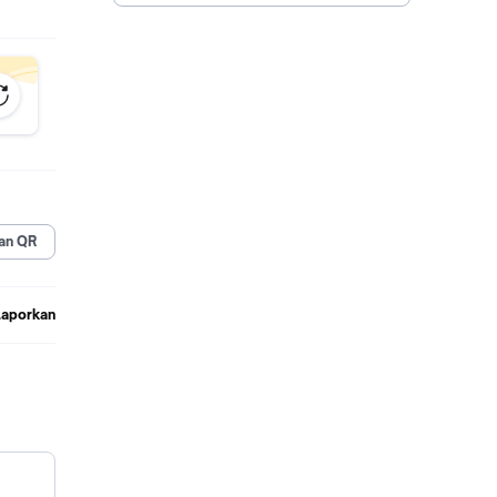
an QR
Laporkan