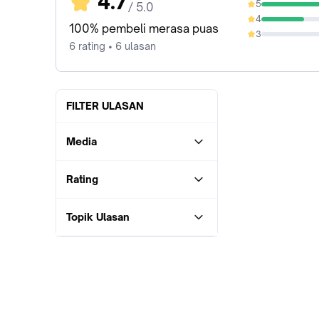
4.7
5
/ 5.0
66.67%
4
33.33%
100% pembeli merasa puas
3
0%
6 rating • 6 ulasan
FILTER ULASAN
Media
Rating
Topik Ulasan