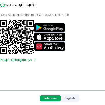
Gratis Ongkir tiap hari
Buka aplikasi dengan scan QR atau klik tombol:
Pelajari Selengkapnya
Indonesia
English