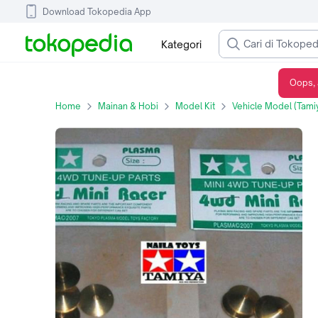
Download Tokopedia App
Kategori
Oops, 
Pemberat Payung
Home
Mainan & Hobi
Model Kit
Vehicle Model (Tami