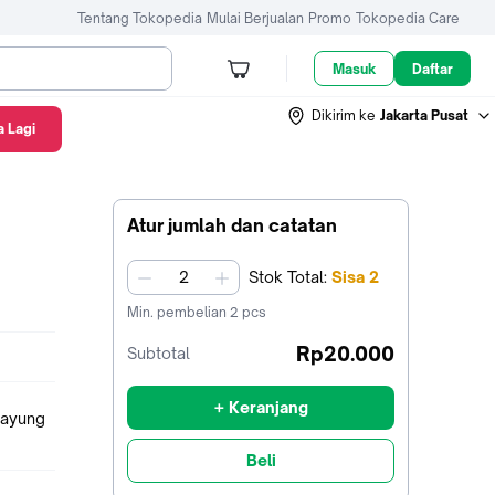
Tentang Tokopedia
Mulai Berjualan
Promo
Tokopedia Care
Masuk
Daftar
Dikirim ke
Jakarta Pusat
 Lagi
Atur jumlah dan catatan
Stok
Total
:
Sisa
2
jumlah
Min. pembelian
2
pcs
Rp20.000
Subtotal
+ Keranjang
Beli