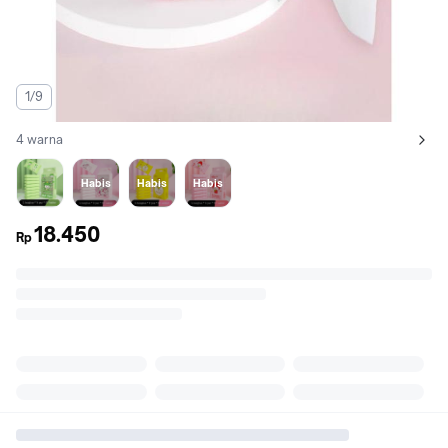
1/9
4 warna
Lihat semua variant:
TISU HIJAU
TISU PINK
TISU KUNING
TISU MERAH
Habis
Habis
Habis
18.450
Rp