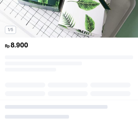
1/5
8.900
Rp