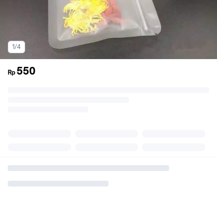
1/4
550
Rp