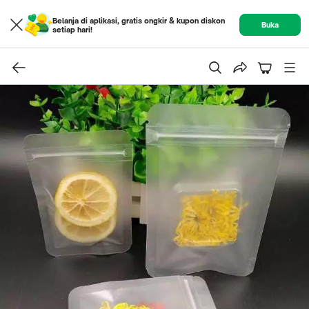
Belanja di aplikasi, gratis ongkir & kupon diskon
Buka
setiap hari!