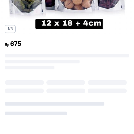
1/5
675
Rp