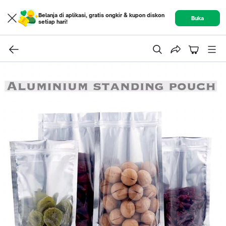
Belanja di aplikasi, gratis ongkir & kupon diskon
Buka
setiap hari!