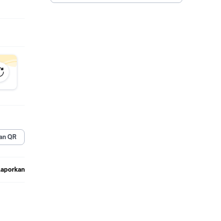
an QR
Laporkan