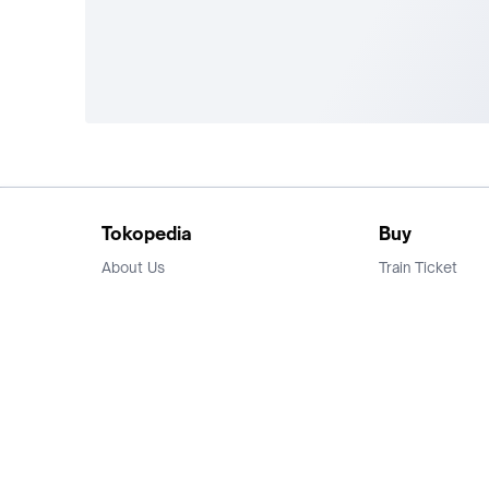
Tokopedia
Buy
About Us
Train Ticket
Career
Flight Ticket
Blog
Ticket Events
Tokopedia Salam
Hotlist
Hotel
Category
Bridestory
Sell
Parentstory
Seller Center