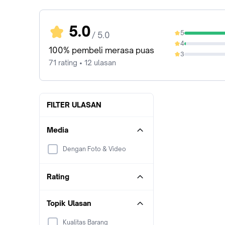
5.0
5
/ 5.0
98.59%
4
1.41%
100% pembeli merasa puas
3
0%
71 rating • 12 ulasan
FILTER ULASAN
Media
Dengan Foto & Video
Rating
Topik Ulasan
Kualitas Barang