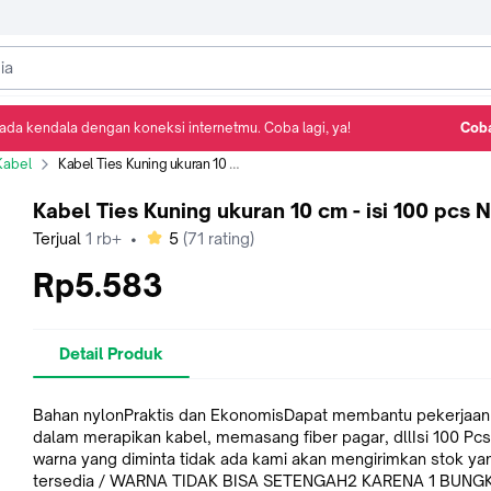
ada kendala dengan koneksi internetmu. Coba lagi, ya!
Coba
Detail Produk
Ulasan
Rekomendasi
Kabel
Kabel Ties Kuning ukuran 10 cm - isi 100 pcs Nankai
Kabel Ties Kuning ukuran 10 cm - isi 100 pcs 
bintang
Terjual
1 rb+
•
5
(
71
rating)
Rp5.583
Detail Produk
Bahan nylonPraktis dan EkonomisDapat membantu pekerjaan
dalam merapikan kabel, memasang fiber pagar, dllIsi 100 Pcs.
warna yang diminta tidak ada kami akan mengirimkan stok ya
tersedia / WARNA TIDAK BISA SETENGAH2 KARENA 1 BUNGK