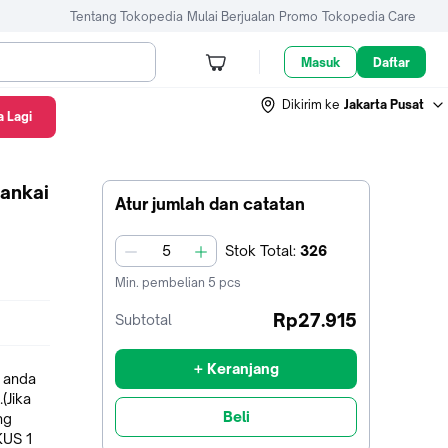
Tentang Tokopedia
Mulai Berjualan
Promo
Tokopedia Care
Masuk
Daftar
Dikirim ke
Jakarta Pusat
 Lagi
Nankai
Atur jumlah dan catatan
Stok
Total
:
326
jumlah
Min. pembelian
5
pcs
Rp27.915
Subtotal
+ Keranjang
 anda
(Jika
Beli
ng
US 1