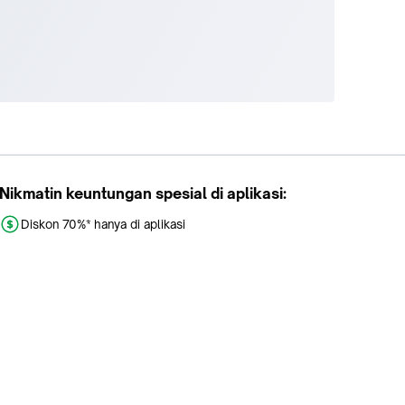
Nikmatin keuntungan spesial di aplikasi:
Diskon 70%* hanya di aplikasi
Promo khusus aplikasi
Gratis Ongkir tiap hari
Buka aplikasi dengan scan QR atau klik tombol: