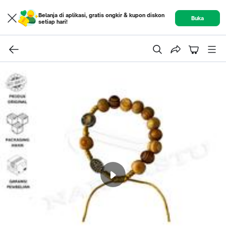
Belanja di aplikasi, gratis ongkir & kupon diskon
Buka
setiap hari!