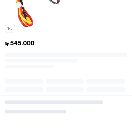
1/5
545.000
Rp