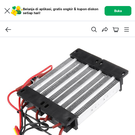
Belanja di aplikasi, gratis ongkir & kupon diskon
Buka
setiap hari!