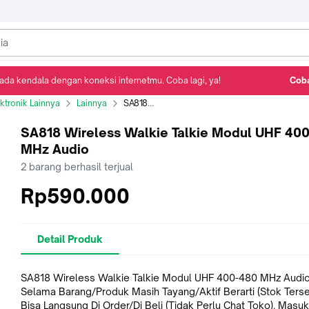
ada kendala dengan koneksi internetmu. Coba lagi, ya!
Coba
Detail Produk
Ulasan
Rekomendasi
ktronik Lainnya
Lainnya
SA818 Wireless Walkie Talkie Modul UHF 400-480 MHz Audio
SA818 Wireless Walkie Talkie Modul UHF 40
MHz Audio
2
barang berhasil terjual
Rp590.000
Detail Produk
SA818 Wireless Walkie Talkie Modul UHF 400-480 MHz Audi
Selama Barang/Produk Masih Tayang/Aktif Berarti (Stok Terse
Bisa Langsung Di Order/Di Beli (Tidak Perlu Chat Toko). Masu