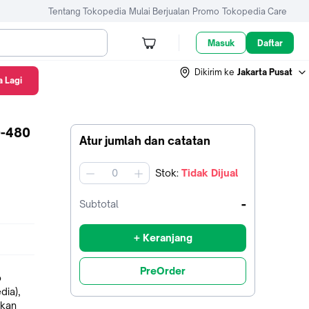
Tentang Tokopedia
Mulai Berjualan
Promo
Tokopedia Care
Masuk
Daftar
Dikirim ke
Jakarta Pusat
 Lagi
0-480
Atur jumlah dan catatan
Stok
:
Tidak Dijual
jumlah
-
Subtotal
+ Keranjang
PreOrder
o
dia),
kkan