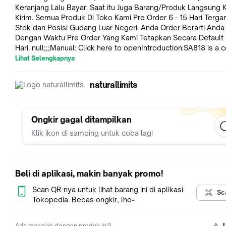
Keranjang Lalu Bayar. Saat itu Juga Barang/Produk Langsung 
Kirim. Semua Produk Di Toko Kami Pre Order 6 - 15 Hari Terga
Stok dan Posisi Gudang Luar Negeri. Anda Order Berarti Anda
Dengan Waktu Pre Order Yang Kami Tetapkan Secara Default 6
Hari. null;;;Manual: Click here to openIntroduction:SA818 is a cost-
effective integrated professional walkie-talkie module with bui
Lihat Selengkapnya
high-speed microcontroller, high-performance RF transceiver
and RF power lifier, and provides standard TTL serial port to
naturallimits
communicate with the module, which can quickly and easily s
relevant parameters of the module and Transceiver function f
control. Users only need to connect an audio lifier, micropho
speaker to this module to work as a small walkie-talkie. The
Ongkir gagal ditampilkan
simplified interface and ultra-small size make this module wi
Klik ikon di samping untuk coba lagi
available, and can be easily and quickly embedded in various
handheld devices to improve the overall performance of the 
products.Feature:UHF band 400~480 MHZTransmit receive
frequency independentBandwidth 12.5 KHzOutput power up t
Beli di aplikasi, makin banyak promo!
1WOpen distance is 4-5 kmHigh receiving sensitivity: -124 dB
integrated small volume38-level CTCSS analog sub-audio co
Scan QR-nya untuk lihat barang ini di aplikasi
Sc
level positive phase, inverted CDCSS digital sub-audio8-level
Tokopedia. Bebas ongkir, lho~
squelch8-level adjustable volumeHigh and low power option
(500mW-1W)Wide operating voltage 3.3-5.5 VBuilt-in EEPROM
Ada masalah dengan produk ini?