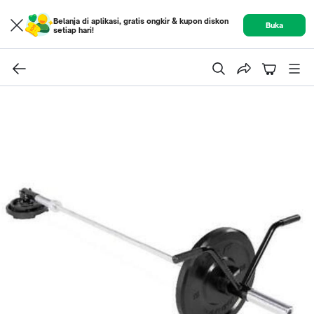
Belanja di aplikasi, gratis ongkir & kupon diskon
Buka
setiap hari!