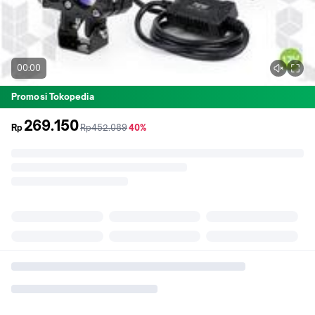
00:00
Promosi Tokopedia
269.150
sebelum
diskon
Rp
Rp452.089
40%
promo