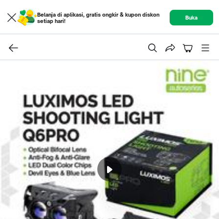
Belanja di aplikasi, gratis ongkir & kupon diskon
Buka
setiap hari!