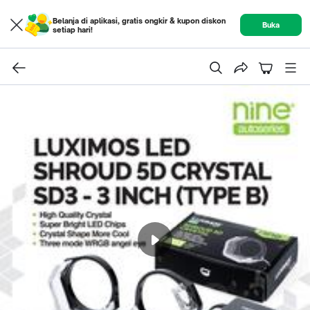
Belanja di aplikasi, gratis ongkir & kupon diskon
Buka
setiap hari!