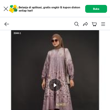
Belanja di aplikasi, gratis ongkir & kupon diskon
Buka
setiap hari!