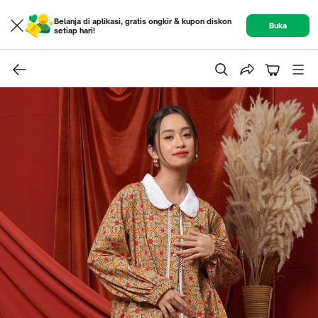
Belanja di aplikasi, gratis ongkir & kupon diskon
Buka
setiap hari!