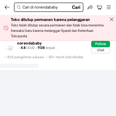
Cari
Toko ditutup permanen karena pelanggaran
Toko telah ditutup secara permanen dan tidak bisa menerima
transaksi baru karena melanggar Syarat dan Ketentuan
Tokopedia
norendababy
Follow
4.8
(434) •
1136
terjual
Chat
92% pengiriman sukses
60+ menit chat dibalas