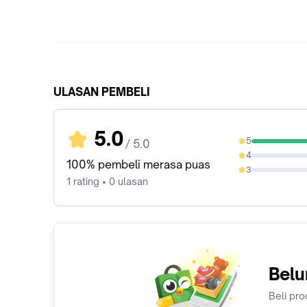
ULASAN PEMBELI
5.0
5
/ 5.0
100%
4
0%
100% pembeli merasa puas
3
0%
1 rating • 0 ulasan
Belu
Beli pro