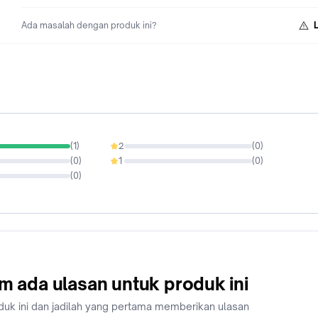
Ada masalah dengan produk ini?
(
1
)
2
(
0
)
0%
(
0
)
1
(
0
)
0%
(
0
)
m ada ulasan untuk produk ini
duk ini dan jadilah yang pertama memberikan ulasan