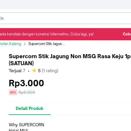
ada kendala dengan koneksi internetmu. Coba lagi, ya!
Coba
Detail Produk
Ulasan
Rekomendasi
nstan Kaleng
Supercorn Stik Jagung Non MSG Rasa Keju 1pc (SATUAN)
Supercorn Stik Jagung Non MSG Rasa Keju 1
(SATUAN)
bintang
Terjual
7
•
5
(
1
rating)
Rp3.000
Harga
Rp5.000
diskon
40%
sebelum
diskon
Detail Produk
Why SUPERCORN
Halal MUI