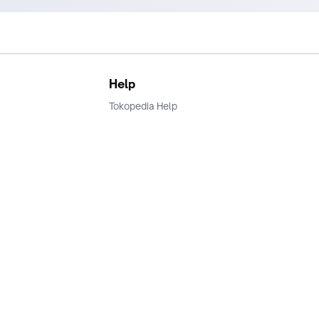
Help
Tokopedia Help
Terms and Condition
Privacy
Keamanan & Privasi