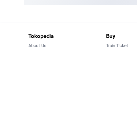
Tokopedia
Buy
About Us
Train Ticket
Career
Flight Ticket
Blog
Ticket Events
Tokopedia Salam
Hotlist
Hotel
Category
Bridestory
Sell
Parentstory
Seller Center
Tokopedia Dictionary
Mitra Toppers
Mall
Register Mall
Tokopedia Apps