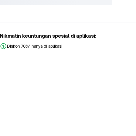
Nikmatin keuntungan spesial di aplikasi:
Diskon 70%* hanya di aplikasi
Promo khusus aplikasi
Gratis Ongkir tiap hari
Buka aplikasi dengan scan QR atau klik tombol: