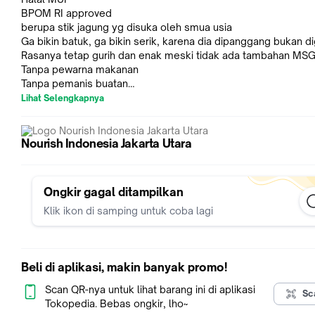
BPOM RI approved
berupa stik jagung yg disuka oleh smua usia
Ga bikin batuk, ga bikin serik, karena dia dipanggang bukan d
Rasanya tetap gurih dan enak meski tidak ada tambahan MS
Tanpa pewarna makanan
Tanpa pemanis buatan
Dikemas 2 stik tiap bungkus, untuk menjaga makanan tetap hi
Lihat Selengkapnya
Nourish Indonesia Jakarta Utara
Ongkir gagal ditampilkan
Klik ikon di samping untuk coba lagi
Beli di aplikasi, makin banyak promo!
Scan QR-nya untuk lihat barang ini di aplikasi
Sc
Tokopedia. Bebas ongkir, lho~