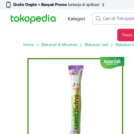
Gratis Ongkir + Banyak Promo
belanja di aplikasi
Kategori
Oops, 
Supercorn Stik Jagung Non MSG Rasa Keju 1pc (SATUAN)
Home
Makanan & Minuman
Makanan Jadi
Makanan I