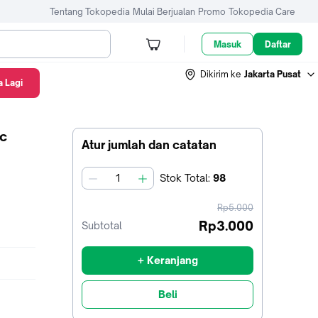
Tentang Tokopedia
Mulai Berjualan
Promo
Tokopedia Care
Masuk
Daftar
Dikirim ke
Jakarta Pusat
 Lagi
pc
Atur jumlah dan catatan
Stok
Total
:
98
jumlah
harga
Rp5.000
sebelum
Rp3.000
Subtotal
diskon
+ Keranjang
Beli