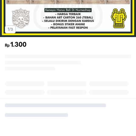
1/3
1.300
Rp