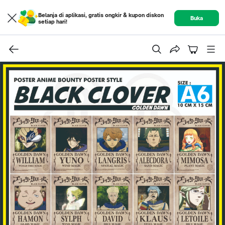
Belanja di aplikasi, gratis ongkir & kupon diskon
Buka
setiap hari!