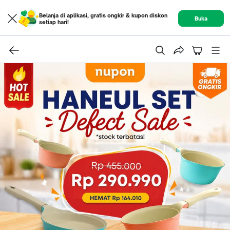
Belanja di aplikasi, gratis ongkir & kupon diskon
Buka
setiap hari!