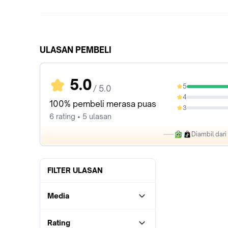
ULASAN PEMBELI
5.0
5
/ 5.0
100%
4
0%
100% pembeli merasa puas
3
0%
6 rating • 5 ulasan
Diambil dar
FILTER ULASAN
Media
Rating