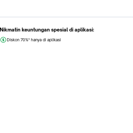
Nikmatin keuntungan spesial di aplikasi:
Diskon 70%* hanya di aplikasi
Promo khusus aplikasi
Gratis Ongkir tiap hari
Buka aplikasi dengan scan QR atau klik tombol:
Pelajari Selengkapnya