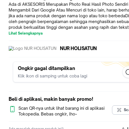
Ada di AKSESORIS Merupakan Photo Real Hasil Photo Sendiri
Mengambil Dari Google Atau Mencuri di toko lain, harap berhat
jika ada nama produk dengan nama logo atau toko berbedaD
oleh pengrajin berpengalaman sehingga menghasilkan sebua
produk berkualitas tinggi dengan asahan yang rapih dan teks
halusHarga termurah kualitas terbaik!!!kenapa harga dari kami
Lihat Selengkapnya
murah?Karena kami ambil dari pengrajin langsungorder banya
dijamin bonus berlimpah READY STOK ya! Silahkan Diorder
NUR HOLISATUN
Ongkir gagal ditampilkan
Klik ikon di samping untuk coba lagi
Beli di aplikasi, makin banyak promo!
Scan QR-nya untuk lihat barang ini di aplikasi
Sc
Tokopedia. Bebas ongkir, lho~
Ada masalah dengan produk ini?