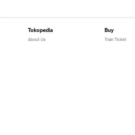
Tokopedia
Buy
About Us
Train Ticket
Career
Flight Ticket
Blog
Ticket Events
Tokopedia Salam
Hotlist
Hotel
Category
Bridestory
Sell
Parentstory
Seller Center
Tokopedia Dictionary
Mitra Toppers
Mall
Register Mall
Tokopedia Apps
Billing & Top up