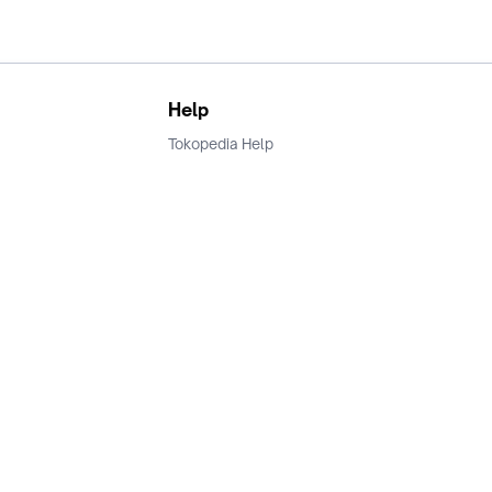
Help
Tokopedia Help
Terms and Condition
Privacy
Keamanan & Privasi