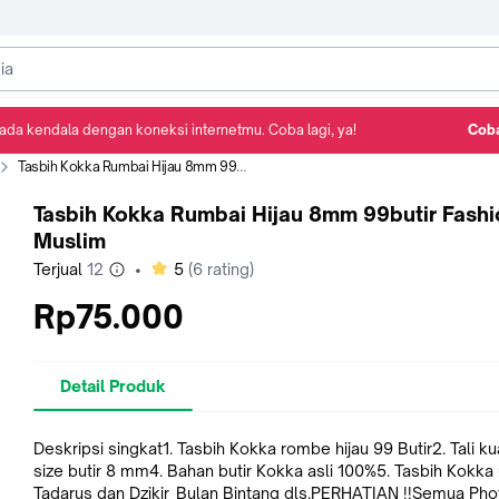
ada kendala dengan koneksi internetmu. Coba lagi, ya!
Coba
Detail Produk
Ulasan
Rekomendasi
Tasbih Kokka Rumbai Hijau 8mm 99butir Fashion Muslim
Tasbih Kokka Rumbai Hijau 8mm 99butir Fashi
Muslim
bintang
Terjual
12
•
5
(
6
rating)
Rp75.000
Detail Produk
Deskripsi singkat1. Tasbih Kokka rombe hijau 99 Butir2. Tali kuat3.
size butir 8 mm4. Bahan butir Kokka asli 100%5. Tasbih Kokka
Tadarus dan Dzikir_Bulan Bintang dls.PERHATIAN !!Semua Pho