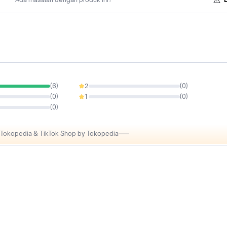
(
6
)
2
(
0
)
0%
(
0
)
1
(
0
)
0%
(
0
)
i Tokopedia & TikTok Shop by Tokopedia