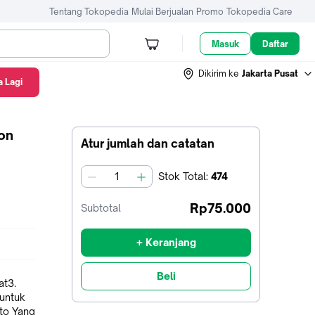
Tentang Tokopedia
Mulai Berjualan
Promo
Tokopedia Care
Masuk
Daftar
Dikirim ke
Jakarta Pusat
 Lagi
on
Atur jumlah dan catatan
Stok
Total
:
474
jumlah
Rp75.000
Subtotal
+ Keranjang
Beli
 untuk
to Yang