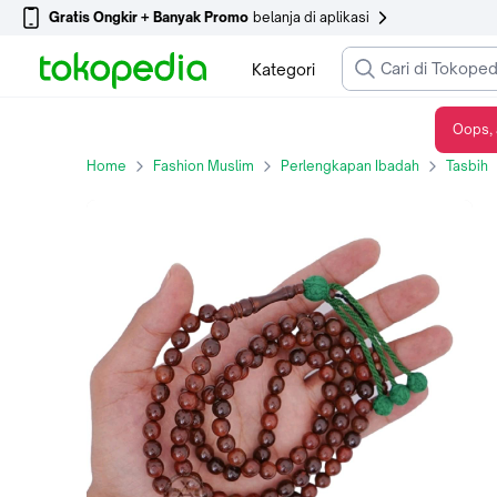
Gratis Ongkir + Banyak Promo
belanja di aplikasi
Kategori
Oops, 
Tasbih Kokka Rumbai Hijau 8mm 99butir Fashion Muslim
Home
Fashion Muslim
Perlengkapan Ibadah
Tasbih