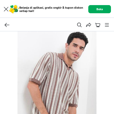
Belanja di aplikasi, gratis ongkir & kupon diskon
Buka
setiap hari!