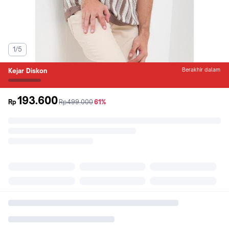
1/5
Berakhir dalam
Kejar Diskon
193.600
sebelum
diskon
Rp
Rp499.000
61%
promo