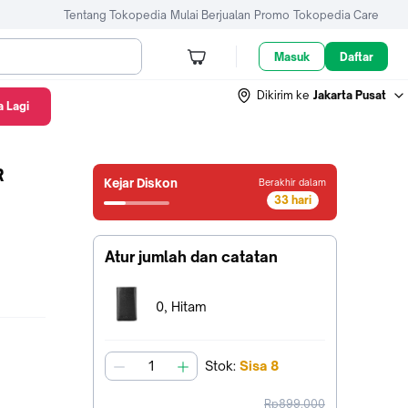
Tentang Tokopedia
Mulai Berjualan
Promo
Tokopedia Care
Masuk
Daftar
Dikirim ke
Jakarta Pusat
 Lagi
R
Kejar Diskon
Berakhir dalam
33 hari
32
hari10
jam14
Atur jumlah dan catatan
menit38
detik
Terpilih:
0, Hitam
Stok
:
Sisa
8
jumlah
harga
Rp899.000