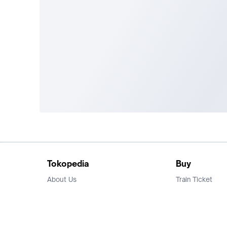
Tokopedia
Buy
About Us
Train Ticket
Career
Flight Ticket
Blog
Ticket Events
Tokopedia Salam
Hotlist