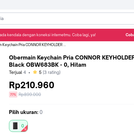
ada kendala dengan koneksi internetmu. Coba lagi, ya!
Coba
Detail Produk
Ulasan
Rekomendasi
chain Pria CONNOR KEYHOLDER Black OBW683BK - 0, Hitam
Obermain Keychain Pria CONNOR KEYHOLDE
Black OBW683BK - 0, Hitam
bintang
Terjual
4
•
5
(
3
rating)
Rp210.960
Harga
Rp899.000
diskon
77%
sebelum
diskon
Pilih
ukuran
:
0
0