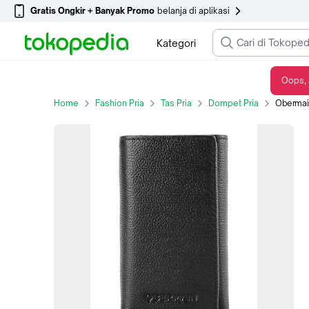
Gratis Ongkir + Banyak Promo
belanja di aplikasi
Kategori
Oops, 
Obermain Keychain Pria CONNOR KEYHOLDER Black OBW683BK - 0, Hitam
Home
Fashion Pria
Tas Pria
Dompet Pria
Obermain Key