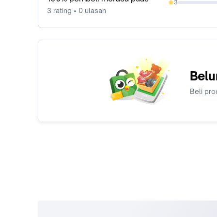
3
0%
3 rating • 0 ulasan
Belu
Beli pro