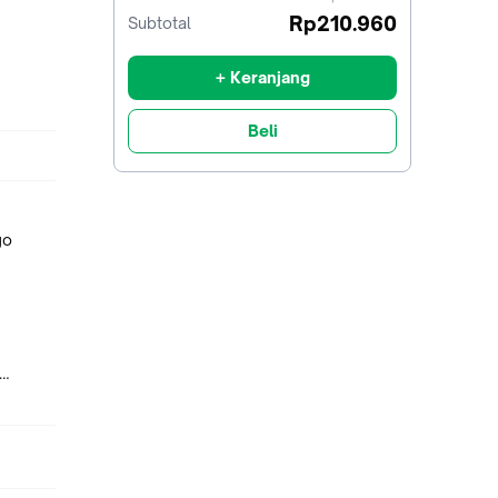
sebelum
Rp210.960
Subtotal
diskon
+ Keranjang
Beli
go