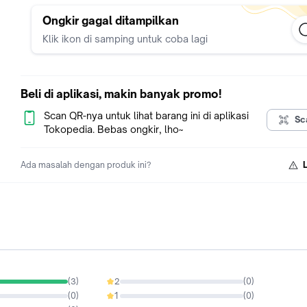
- 12cm x 2cm x 18cm
Ongkir gagal ditampilkan
Petunjuk Perawatan
Klik ikon di samping untuk coba lagi
Bersihkan dengan sikat gigi yang diberi air sabun lalu diangin-
anginkan
Beli di aplikasi, makin banyak promo!
Scan QR-nya untuk lihat barang ini di aplikasi
Sc
Tokopedia. Bebas ongkir, lho~
Ada masalah dengan produk ini?
(
3
)
2
(
0
)
0%
(
0
)
1
(
0
)
0%