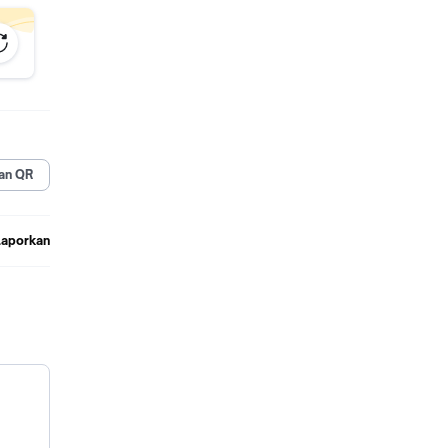
an QR
Laporkan