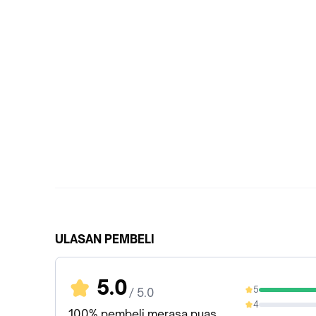
ULASAN PEMBELI
5.0
5
/ 5.0
100%
4
0%
100% pembeli merasa puas