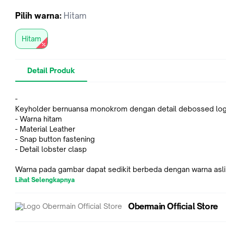
Pilih
warna
:
Hitam
Hitam
Detail Produk
-
Keyholder bernuansa monokrom dengan detail debossed lo
- Warna hitam
- Material Leather
- Snap button fastening
- Detail lobster clasp
Warna pada gambar dapat sedikit berbeda dengan warna asli
produk akibat pencahayaan
Lihat Selengkapnya
saat proses photoshoot.
Obermain Official Store
Ukuran Produk
Panjang x Tebal x Lebar: