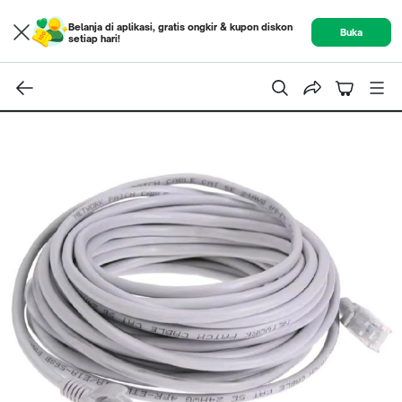
Belanja di aplikasi, gratis ongkir & kupon diskon
Buka
setiap hari!