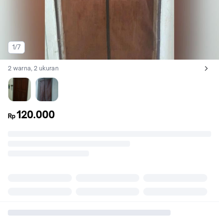
1/7
2 warna, 2 ukuran
Lihat semua variant:
Cokelat
Abu-abu
120.000
Rp