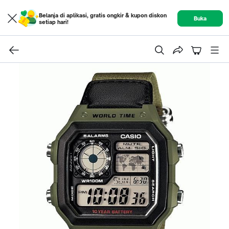
Belanja di aplikasi, gratis ongkir & kupon diskon
Buka
setiap hari!