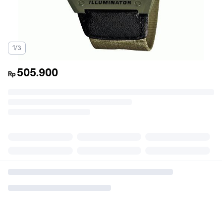
1/3
505.900
Rp