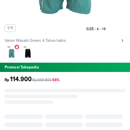
1/11
Varian Wasabi Green, 4 Tahun habis
Lihat semua variant:
top sold,
Black
Wasabi Green
Promosi Tokopedia
114.900
sebelum
diskon
Rp
Rp359.900
68%
promo