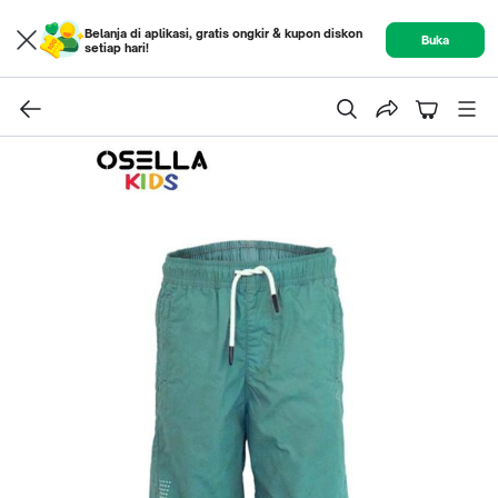
Belanja di aplikasi, gratis ongkir & kupon diskon
Buka
setiap hari!