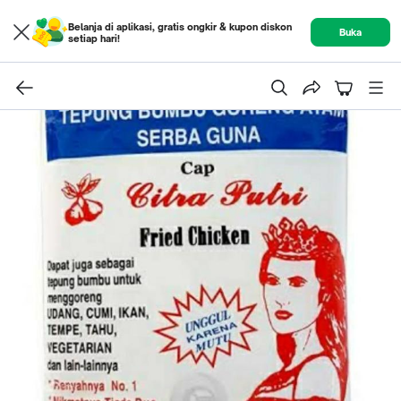
Belanja di aplikasi, gratis ongkir & kupon diskon
Buka
setiap hari!