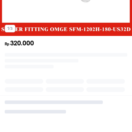
1/3
320.000
Rp