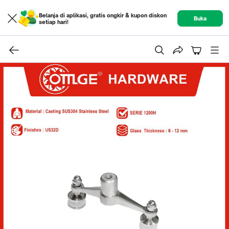
Belanja di aplikasi, gratis ongkir & kupon diskon
Buka
setiap hari!