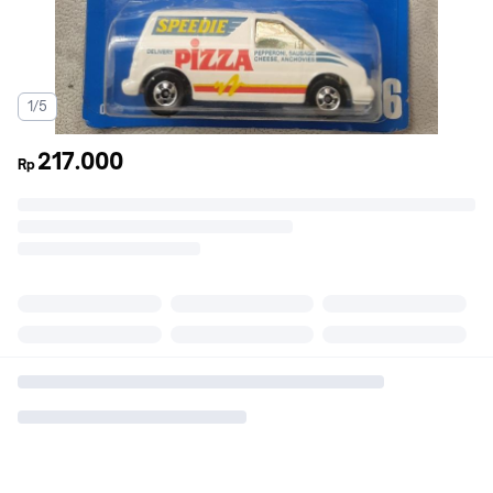
1/5
217.000
Rp