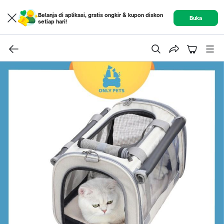
Belanja di aplikasi, gratis ongkir & kupon diskon
Buka
setiap hari!