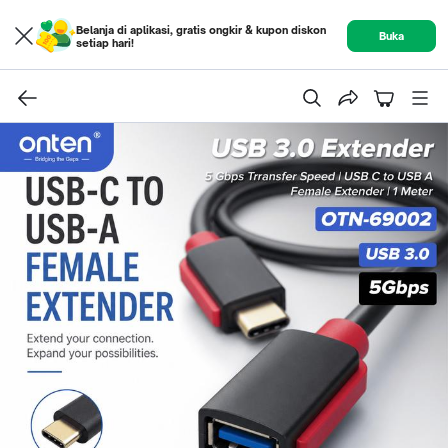
Belanja di aplikasi, gratis ongkir & kupon diskon
Buka
setiap hari!