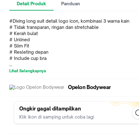
Detail Produk
Panduan
#Diving long suit detail logo icon, kombinasi 3 warna kain
# Tidak transparan, ringan dan stretchable
# Kerah bulat
# Unlined
# Slim Fit
# Resleting depan
# Include cup bra
Petunjuk Perawatan:
Lihat Selengkapnya
Cuci terpisah
Hindari pemutih
Opelon Bodywear
Keringkan di tempat teduh
Jangan disimpan dalam keadaan basah
Material : Two Way Tricot 80% Nylon 20% Lycra
Ongkir gagal ditampilkan
Klik ikon di samping untuk coba lagi
Detail ukuran
Lingkar dada x Inseam x Panjang badan
# S (74cm x 68.5cm x 122.5cm)
# M (76cm x 69cm x 125cm)