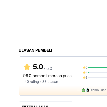
ULASAN PEMBELI
5.0
5
/ 5.0
97.14%
4
2.14%
99% pembeli merasa puas
3
0.71%
140 rating • 38 ulasan
Diambil dar
FILTER ULASAN