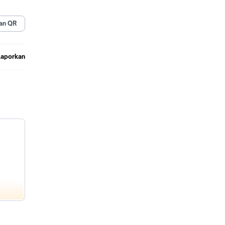
an QR
Laporkan