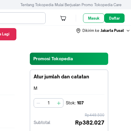
Tentang Tokopedia
Mulai Berjualan
Promo
Tokopedia Care
Masuk
Daftar
Dikirim ke
Jakarta Pusat
 Lagi
Promosi Tokopedia
Atur jumlah dan catatan
Terpilih:
M
Stok
:
107
jumlah
harga
Rp449.500
sebelum
Rp382.027
Subtotal
diskon