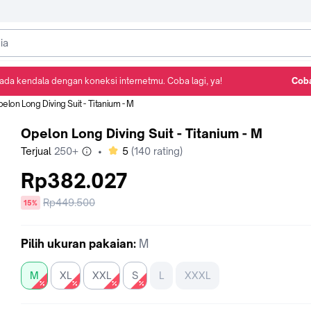
ada kendala dengan koneksi internetmu. Coba lagi, ya!
Coba
Detail Produk
Ulasan
Rekomendasi
elon Long Diving Suit - Titanium - M
Opelon Long Diving Suit - Titanium - M
bintang
Terjual
250+
•
5
(
140
rating)
Rp382.027
Harga
Rp449.500
diskon
15%
sebelum
diskon
Pilih
ukuran pakaian
:
M
M
XL
XXL
S
L
XXXL