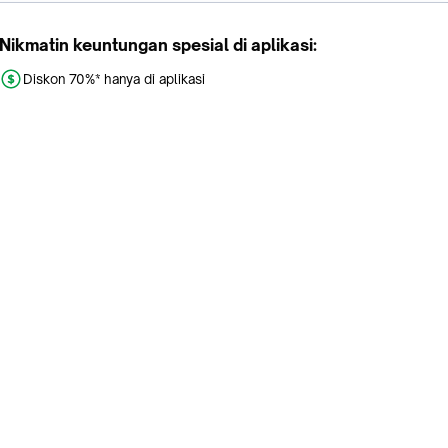
Nikmatin keuntungan spesial di aplikasi:
Diskon 70%* hanya di aplikasi
Promo khusus aplikasi
Gratis Ongkir tiap hari
Buka aplikasi dengan scan QR atau klik tombol:
Pelajari Selengkapnya