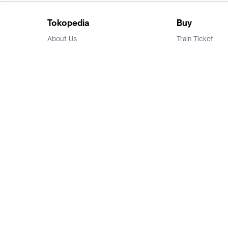
Tokopedia
Buy
About Us
Train Ticket
Career
Flight Ticket
Blog
Ticket Events
Tokopedia Salam
Hotlist
Hotel
Category
Bridestory
Sell
Parentstory
Seller Center
Tokopedia Dictionary
Mitra Toppers
Mall
Register Mall
Tokopedia Apps
Billing & Top up
Deals Tokopedia
Finance