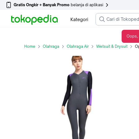
Gratis Ongkir + Banyak Promo
belanja di aplikasi
Kategori
Oops, 
Opelon Long Diving Suit - Titanium - M
Home
Olahraga
Olahraga Air
Wetsuit & Drysuit
Op