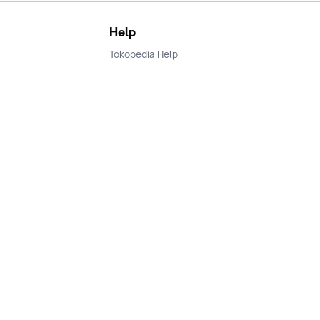
Help
Tokopedia Help
Terms and Condition
Privacy
Keamanan & Privasi
Ikuti Kami