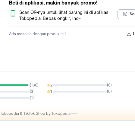
Beli di aplikasi, makin banyak promo!
# L (79cm x 69.5cm x 127.5cm)
# XL (82cm x 70cm x 130cm)
Scan QR-nya untuk lihat barang ini di aplikasi
Sc
#XXL (85cm x 70.5cm x 132.5cm)
Tokopedia. Bebas ongkir, lho~
#XXXL (88cm x 71 cm x 135cm)
Ada masalah dengan produk ini?
Mohon tanyakan terleih dahulu ketersediaan stock.
(
136
)
2
(
0
)
0%
(
3
)
1
(
0
)
0%
(
1
)
i Tokopedia & TikTok Shop by Tokopedia