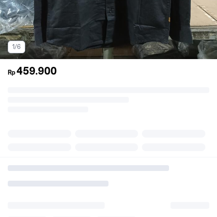
1/6
459.900
Rp