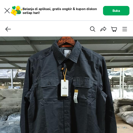
Belanja di aplikasi, gratis ongkir & kupon diskon
Buka
setiap hari!