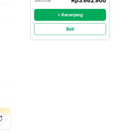
Rp3.662.900
Subtotal
diskon
+ Keranjang
Beli