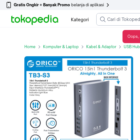
Gratis Ongkir + Banyak Promo
belanja di aplikasi
Kategori
Oops, 
ORICO 15in1 Thunderbolt 3 40Gbps DP RJ45 PD SD TF Type C USB - TB3 -S3 - 15in1 Thunderbolt 3
Home
Komputer & Laptop
Kabel & Adaptor
USB Hub