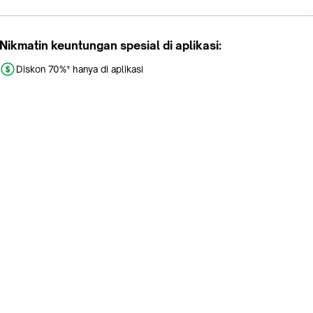
Nikmatin keuntungan spesial di aplikasi:
Diskon 70%* hanya di aplikasi
Promo khusus aplikasi
Gratis Ongkir tiap hari
Buka aplikasi dengan scan QR atau klik tombol:
Pelajari Selengkapnya