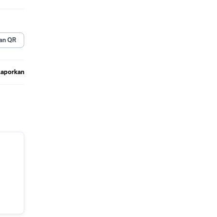
an QR
Laporkan