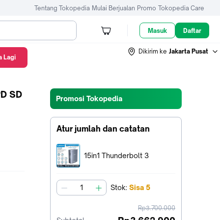
Tentang Tokopedia
Mulai Berjualan
Promo
Tokopedia Care
Masuk
Daftar
Dikirim ke
Jakarta Pusat
 Lagi
PD SD
Promosi Tokopedia
Atur jumlah dan catatan
Terpilih:
15in1 Thunderbolt 3
Stok
:
Sisa
5
jumlah
harga
Rp3.700.000
sebelum