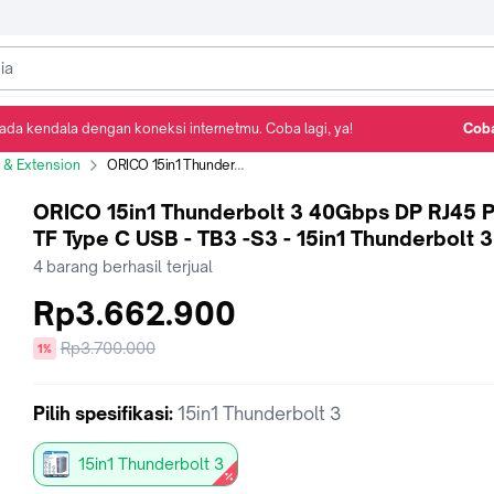
ada kendala dengan koneksi internetmu. Coba lagi, ya!
Coba
Detail Produk
Ulasan
Rekomendasi
 & Extension
ORICO 15in1 Thunderbolt 3 40Gbps DP RJ45 PD SD TF Type C USB - TB3 -S3 - 15in1 Thunderbolt 3
ORICO 15in1 Thunderbolt 3 40Gbps DP RJ45 
TF Type C USB - TB3 -S3 - 15in1 Thunderbolt 3
4
barang berhasil terjual
Rp3.662.900
Harga
Rp3.700.000
diskon
1%
sebelum
diskon
Pilih
spesifikasi
:
15in1 Thunderbolt 3
15in1 Thunderbolt 3