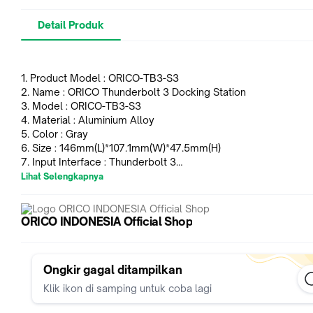
Detail Produk
1. Product Model : ORICO-TB3-S3
2. Name : ORICO Thunderbolt 3 Docking Station
3. Model : ORICO-TB3-S3
4. Material : Aluminium Alloy
5. Color : Gray
6. Size : 146mm(L)*107.1mm(W)*47.5mm(H)
7. Input Interface : Thunderbolt 3
8. Theoretical Transmission Rate : 40Gbps MAX
Lihat Selengkapnya
9. Resolution Ratio : HDMI:8K/60HZ
10. Indicator Light : Blue
11. System Supported : Mac OS,Windows
ORICO INDONESIA Official Shop
Ongkir gagal ditampilkan
GARANSI RESMI 2 TAHUN ORICO INDONESIA
Klik ikon di samping untuk coba lagi