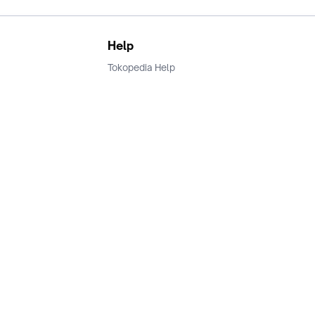
Help
Tokopedia Help
Terms and Condition
Privacy
Keamanan & Privasi
Ikuti Kami