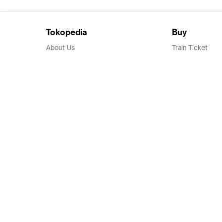
Tokopedia
Buy
About Us
Train Ticket
Career
Flight Ticket
Blog
Ticket Events
Tokopedia Salam
Hotlist
Hotel
Category
Bridestory
Sell
Parentstory
Seller Center
Tokopedia Dictionary
Mitra Toppers
Mall
Register Mall
Tokopedia Apps
Billing & Top up
Deals Tokopedia