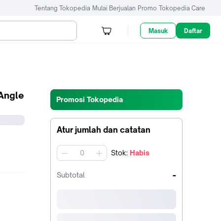
Tentang Tokopedia
Mulai Berjualan
Promo
Tokopedia Care
Masuk
Daftar
Angle
Promosi Tokopedia
Atur jumlah dan catatan
Stok
:
Habis
jumlah
-
Subtotal