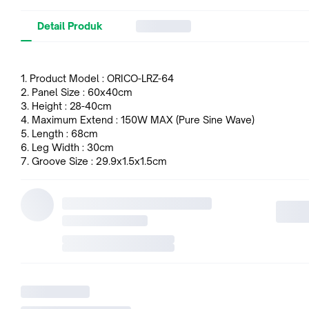
Detail Produk
1. Product Model : ORICO-LRZ-64
2. Panel Size : 60x40cm
3. Height : 28-40cm
4. Maximum Extend : 150W MAX (Pure Sine Wave)
5. Length : 68cm
6. Leg Width : 30cm
7. Groove Size : 29.9x1.5x1.5cm
8. Pads Size : 21x1.5x1.7cm/15x1.6x1.7cm
9. Drawer Size : 19x8.8x3.3cm
10. Laptop Holder Size : 24.5x20x0.2cm
11. Tolerable Weight Capacity : 50KG Max.
12. Adjustable Angles : 0-40°