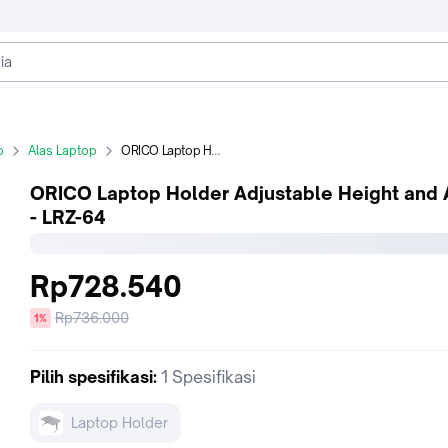
p
Alas Laptop
ORICO Laptop Holder Adjustable Height and Angle - LRZ-64
ORICO Laptop Holder Adjustable Height and 
- LRZ-64
Rp728.540
Harga
Rp736.000
diskon
1%
sebelum
diskon
Pilih
spesifikasi
:
1 Spesifikasi
Laptop Holder