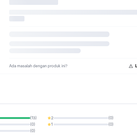
Ada masalah dengan produk ini?
(
13
)
2
(
0
)
0%
(
0
)
1
(
0
)
0%
(
0
)