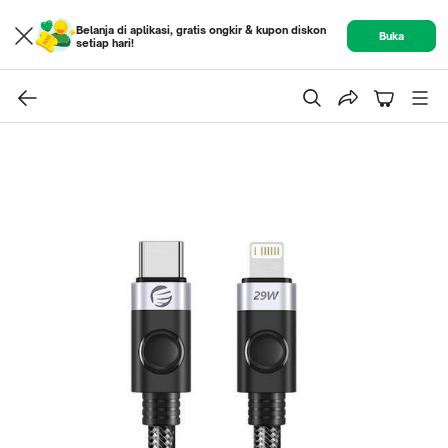
Belanja di aplikasi, gratis ongkir & kupon diskon
Buka
setiap hari!