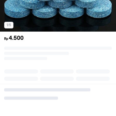
1/5
4.500
Rp