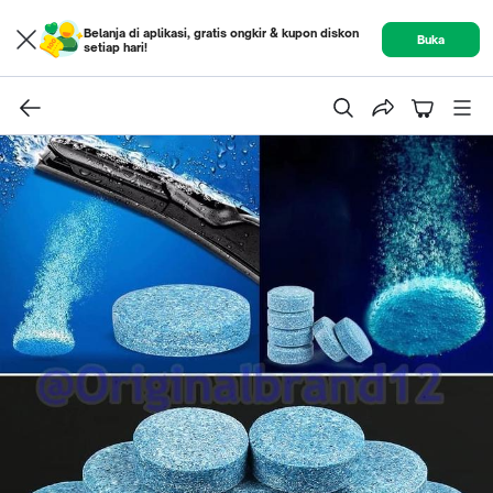
Belanja di aplikasi, gratis ongkir & kupon diskon
Buka
setiap hari!