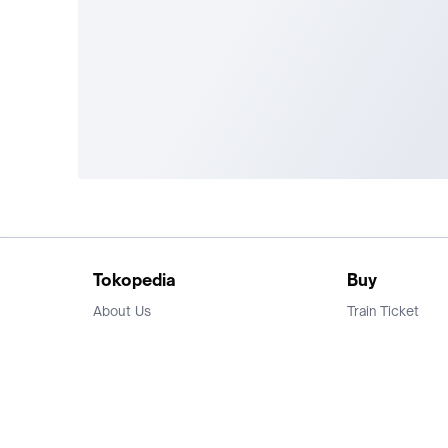
Tokopedia
Buy
About Us
Train Ticket
Career
Flight Ticket
Blog
Ticket Events
Tokopedia Salam
Hotlist
Hotel
Category