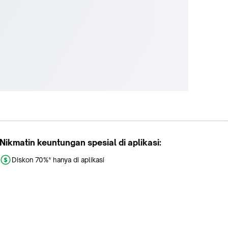
Nikmatin keuntungan spesial di aplikasi:
Diskon 70%* hanya di aplikasi
Promo khusus aplikasi
Gratis Ongkir tiap hari
Buka aplikasi dengan scan QR atau klik tombol: