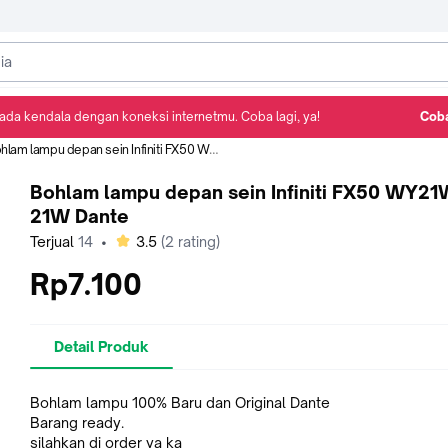
ada kendala dengan koneksi internetmu. Coba lagi, ya!
Coba
Detail Produk
Ulasan
Rekomendasi
lam lampu depan sein Infiniti FX50 WY21W 12V 21W Dante
Bohlam lampu depan sein Infiniti FX50 WY21
21W Dante
bintang
Terjual
14
•
3.5
(
2
rating)
Rp7.100
Detail Produk
Bohlam lampu 100% Baru dan Original Dante
Barang ready.
silahkan di order ya ka