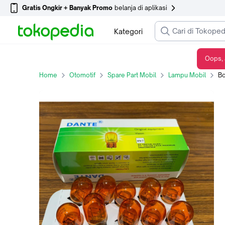
Gratis Ongkir + Banyak Promo
belanja di aplikasi
Kategori
Oops, 
Bohlam lampu depan sein Infiniti FX50 WY21W 12V 21W Dante
Home
Otomotif
Spare Part Mobil
Lampu Mobil
Boh