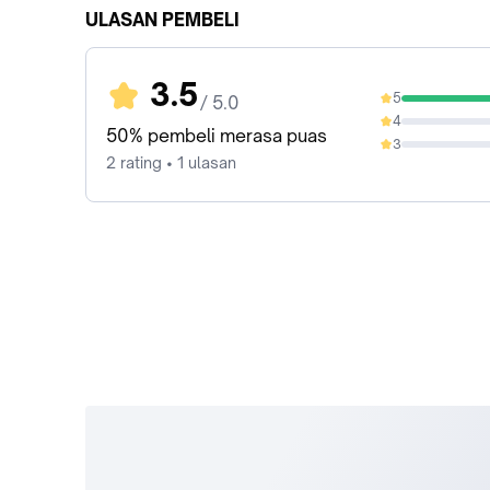
ULASAN PEMBELI
3.5
5
/ 5.0
50%
4
0%
50% pembeli merasa puas
3
0%
2 rating • 1 ulasan