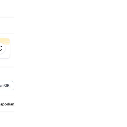
an QR
Laporkan