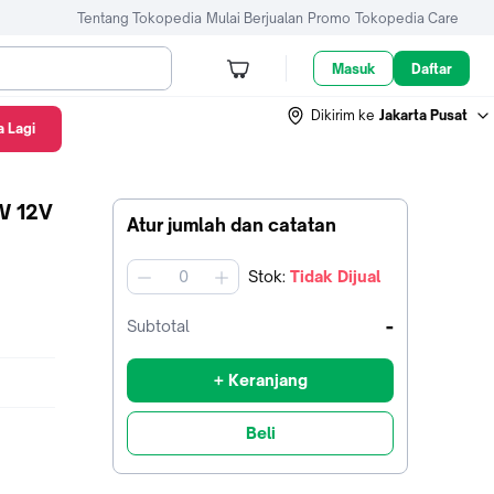
Tentang Tokopedia
Mulai Berjualan
Promo
Tokopedia Care
Masuk
Daftar
Dikirim ke
Jakarta Pusat
 Lagi
W 12V
Atur jumlah dan catatan
Stok
:
Tidak Dijual
jumlah
-
Subtotal
+ Keranjang
Beli