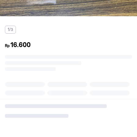
1/3
16.600
Rp