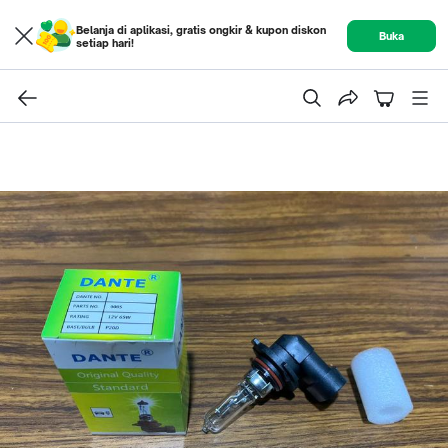
Belanja di aplikasi, gratis ongkir & kupon diskon
Buka
setiap hari!