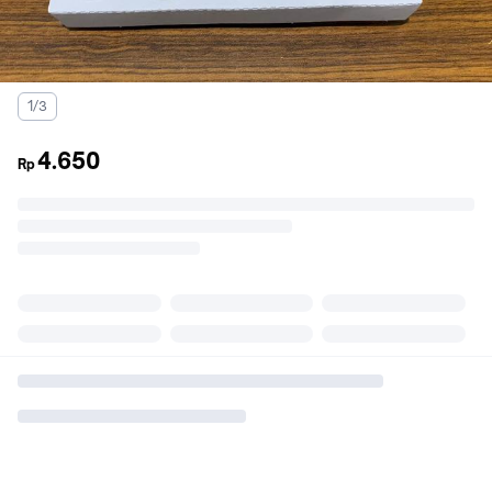
1/3
4.650
Rp