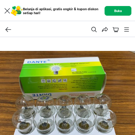
Belanja di aplikasi, gratis ongkir & kupon diskon
Buka
setiap hari!