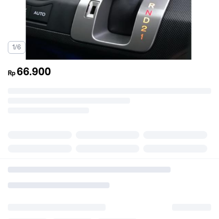
1/6
66.900
Rp