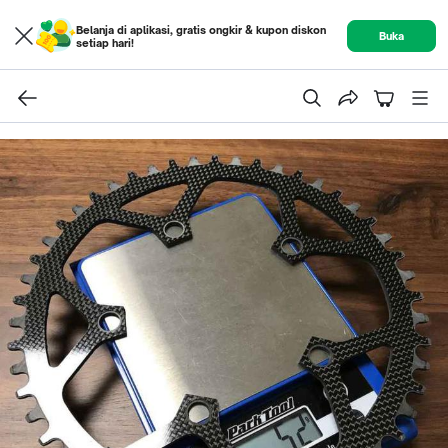
Belanja di aplikasi, gratis ongkir & kupon diskon
Buka
setiap hari!