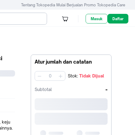
Tentang Tokopedia
Mulai Berjualan
Promo
Tokopedia Care
Masuk
Daftar
i
Atur jumlah dan catatan
Stok
:
Tidak Dijual
jumlah
-
Subtotal
 keju
innya.