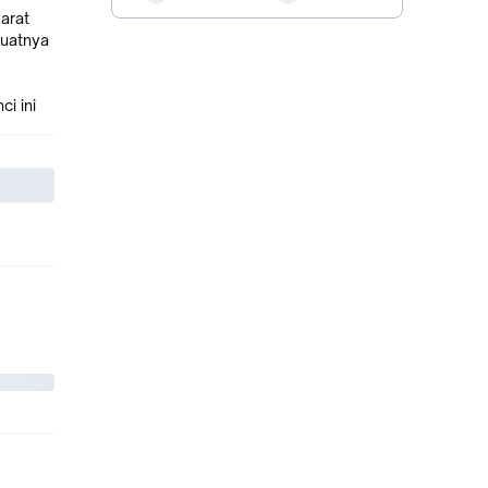
arat
buatnya
i ini
ar
bahan
tan.
elting
mBowl