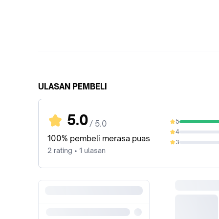
ULASAN PEMBELI
5.0
5
/ 5.0
100%
4
0%
100% pembeli merasa puas
3
0%
2 rating • 1 ulasan