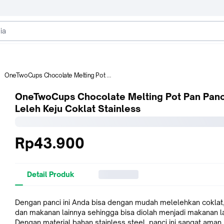
OneTwoCups Chocolate Melting Pot Pan Panci Leleh Keju Coklat Stainless
OneTwoCups Chocolate Melting Pot Pan Panc
Leleh Keju Coklat Stainless
Rp43.900
Detail Produk
Dengan panci ini Anda bisa dengan mudah melelehkan coklat,
dan makanan lainnya sehingga bisa diolah menjadi makanan la
Dengan material bahan stainless steel, panci ini sangat aman