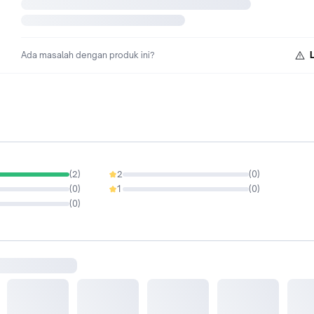
Ada masalah dengan produk ini?
(
2
)
2
(
0
)
0%
(
0
)
1
(
0
)
0%
(
0
)