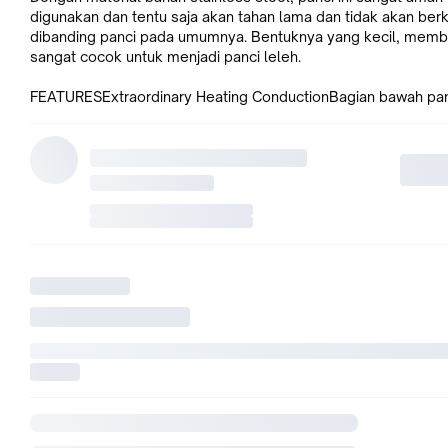
digunakan dan tentu saja akan tahan lama dan tidak akan berk
dibanding panci pada umumnya. Bentuknya yang kecil, mem
sangat cocok untuk menjadi panci leleh.
FEATURESExtraordinary Heating ConductionBagian bawah panc
menggunakan bahan besi berkualitas yang mampu menghant
panas dengan cepat dan tidak mudah gosong.
Stainless Steel MaterialSeluruh bagian panci ini terbuat dari 
stainless steel yang tebal dan tidak gampang penyot. Bahan
stainless steel ini juga memastikan panci tidak gampang kara
PACKAGE CONTENTS7RHXDPSV1 x OneTwoCups Chocolate M
Pot Pan Panci Leleh Keju Coklat Stainless Steel - 162682
Dimension Bowl Size: 13.2 x 14.2cmBowl Height: Approx. 6c
Handle: Approx. 12.3cmMaterial : Stainless Steel