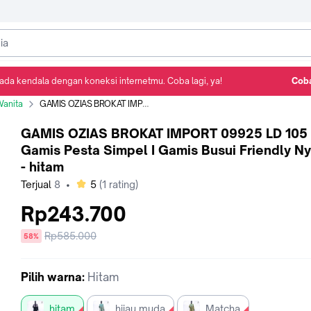
ada kendala dengan koneksi internetmu. Coba lagi, ya!
Coba
Detail Produk
Ulasan
Rekomendasi
anita
GAMIS OZIAS BROKAT IMPORT 09925 LD 105 I Gamis Pesta Simpel I Gamis Busui Friendly Nyaman - hitam
GAMIS OZIAS BROKAT IMPORT 09925 LD 105 
Gamis Pesta Simpel I Gamis Busui Friendly 
- hitam
bintang
Terjual
8
•
5
(
1
rating)
Rp243.700
Harga
Rp585.000
diskon
58%
sebelum
diskon
Pilih
warna
:
Hitam
hitam
hijau muda
Matcha