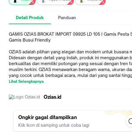
Detail Produk
Panduan
GAMIS OZIAS BROKAT IMPORT 09925 LD 105 I Gamis Pesta S
Gamis Busui Friendly
OZIAS adalah pilihan yang elegan dan modern untuk busana 
Didesain dengan detail yang indah, produk ini menggunakan 
berkualitas dan memiliki potongan yang sesuai dengan tren f
muslim terkini. OZIAS menawarkan beragam warna, ukuran da
yang cocok untuk berbagai acara, mulai dari yang santai hing
formal. Dengan kualitas dan gaya yang unik, produk-produk b
Lihat Selengkapnya
OZIAS adalah pilihan yang sempurna bagi kalian yang mencari
penampilan yang anggun dan nyaman dalam berbusana musl
Ozias.id
OZIAS juga bisa di beli dengan harga grosir, 1 kode minimal 4
(serian warna)
Ongkir gagal ditampilkan
✔️Bahan : tille brokat premium
Klik ikon di samping untuk coba lagi
✔️Ukuran : All size fit tol L