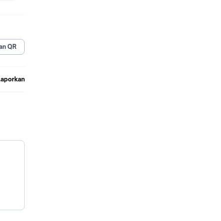
 dengan
an QR
gadget
angkan
n
Laporkan
 08:00-
yang di