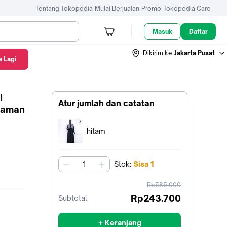
Tentang Tokopedia
Mulai Berjualan
Promo
Tokopedia Care
Masuk
Daftar
Dikirim ke
Jakarta Pusat
 Lagi
I
Atur jumlah dan catatan
Nyaman
Terpilih:
hitam
Stok
:
Sisa
1
jumlah
harga
Rp585.000
sebelum
Rp243.700
Subtotal
diskon
+ Keranjang