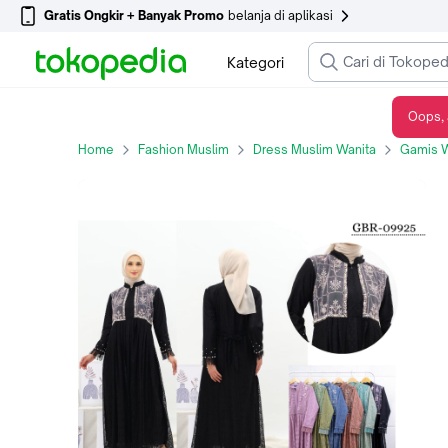
Gratis Ongkir + Banyak Promo
belanja di aplikasi
Kategori
Oops, 
GAMIS OZIAS BROKAT IMPORT 09925 LD 105 I Gamis Pesta Simpel I Gamis Busui Friendly Nyaman - hitam
Home
Fashion Muslim
Dress Muslim Wanita
Gamis W